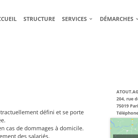
CCUEIL
CCUEIL
STRUCTURE
STRUCTURE
SERVICES
SERVICES
DÉMARCHES
DÉMARCHES
ATOUT.A
204, rue 
75019 Par
tractuellement défini et se porte
Téléphone 
ée.
e en cas de dommages à domicile.
ement des salariés,